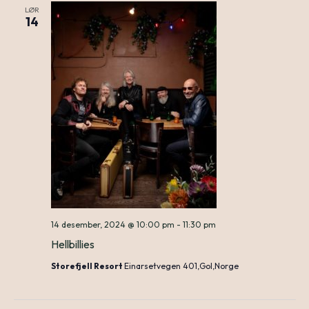
LØR
N
14
an
Vie
Nav
14 desember, 2024 @ 10:00 pm
-
11:30 pm
Hellbillies
Storefjell Resort
Einarsetvegen 401,Gol,Norge