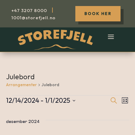
|
+47
3207 8000
BOOK HER
1001@storefjell.no
Julebord
Arrangementer
Julebord
12/14/2024
 - 
1/1/2025
Søk
Arrangementer
A
Arr
Liste
Velg
dato.
V
desember 2024
Sea