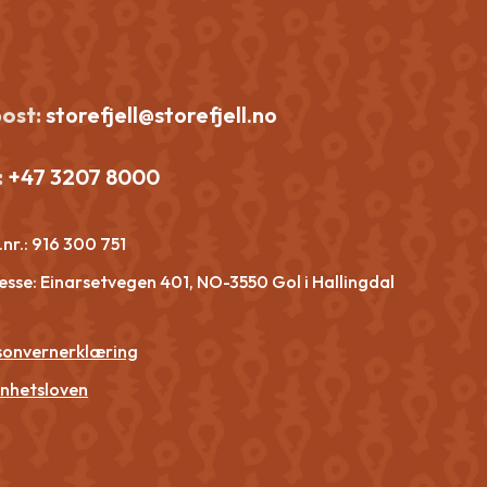
post:
storefjell@storefjell.no
:
+47 3207 8000
nr.:
916 300 751
esse: Einarsetvegen 401, NO-3550 Gol i Hallingdal
sonvernerklæring
nhetsloven