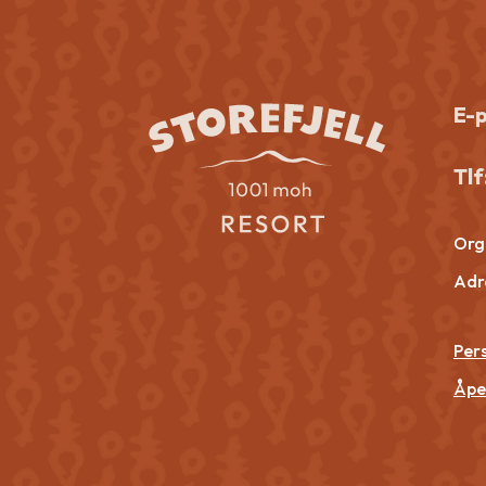
E-
Tlf
Org.
Adr
Per
Åpe