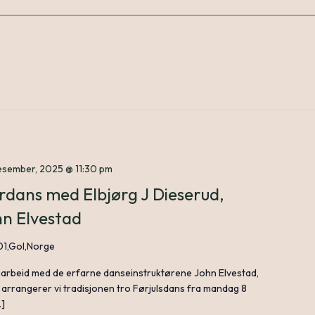
desember, 2025 @ 11:30 pm
rdans med Elbjørg J Dieserud,
hn Elvestad
01,Gol,Norge
rbeid med de erfarne danseinstruktørene John Elvestad,
 arrangerer vi tradisjonen tro Førjulsdans fra mandag 8
…]