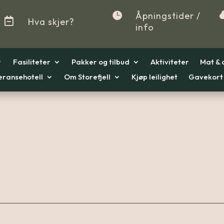

Åpningstider /

Hva skjer?
info
Fasiliteter
Pakker og tilbud
Aktiviteter
Mat & 
eransehotell
Om Storefjell
Kjøp leilighet
Gavekort
r
r