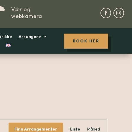

Vær og
webkamera
drikke
Arrangere
BOOK HER
Arrang
Finn Arrangementer
Liste
Måned