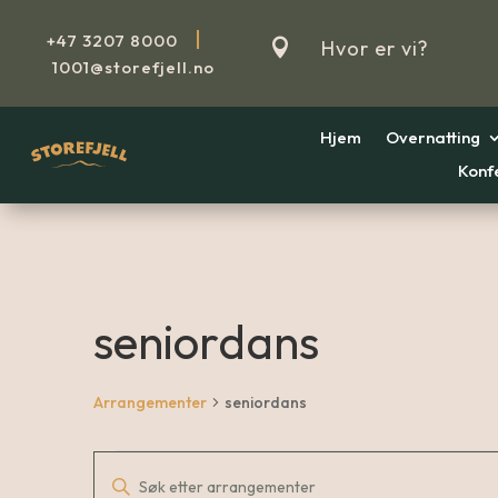
|
+47
3207 8000

Hvor er vi?
1001@storefjell.no
Hjem
Overnatting
Konf
seniordans
Arrangementer
seniordans
Arrangemente
Arrangemente
Skriv