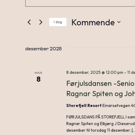
inn
søkeord.
Søk
Search
Kommende
I dag
etter
Arrangementer.
Velg
dato.
and
desember 2025
Views
8 desember, 2025 @ 12:00 pm
-
11 
MAN
8
Førjulsdansen -Senio
Navigation
Ragnar Spiten og Jo
Storefjell Resort
Einarsetvegen 4
FØRJULSDANS PÅ STOREFJELL I sama
Ragnar Spiten og Elbjørg J Dieserud
desember til torsdag 11 desember. [