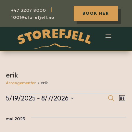
|
+47
3207 8000
BOOK HER
1001@storefjell.no
erik
Arrangementer
erik
5/19/2025
 - 
8/7/2026
Søk
Arrangementer
A
Arr
Liste
Velg
dato.
V
mai 2025
Sea