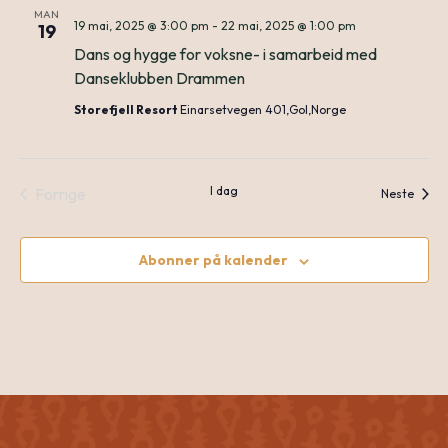
MAN
N
19 mai, 2025 @ 3:00 pm
-
22 mai, 2025 @ 1:00 pm
19
an
Dans og hygge for voksne- i samarbeid med
Danseklubben Drammen
Storefjell Resort
Einarsetvegen 401,Gol,Norge
Vie
I dag
Forrige
Arran
Nav
Neste
Arrangementer
Abonner på kalender