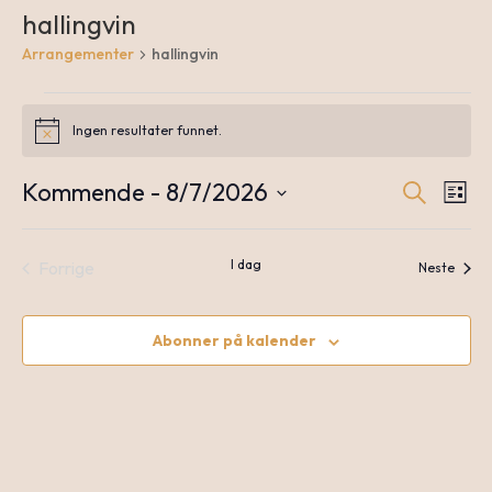
hallingvin
Arrangementer
hallingvin
Arrangementer
Ingen resultater funnet.
Notice
Kommende
 - 
8/7/2026
Søk
A
Arr
Liste
Velg
dato.
I dag
Forrige
V
Arran
Neste
Sea
Arrangementer
N
Abonner på kalender
an
Vie