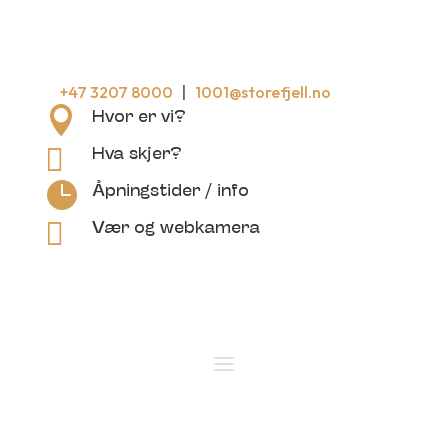
+47
3207 8000
|
1001@storefjell.no

Hvor er vi?

Hva skjer?

Åpningstider / info

Vær og webkamera
BOOK HER