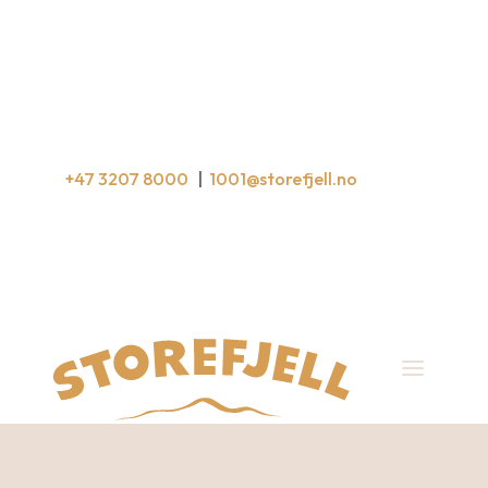
+47
3207 8000
|
1001@storefjell.no
BOOK HER