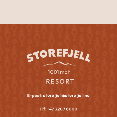
Nav
E-post:
storefjell@storefjell.no
Tlf:
+47 3207 8000