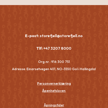
E-post:
storefjell@storefjell.no
Tlf:
+47 3207 8000
Org.nr.:
916 300 751
Adresse: Einarsetvegen 401, NO-3550 Gol i Hallingdal
Personvernerklæring
Åpenhetsloven
Åpningstider