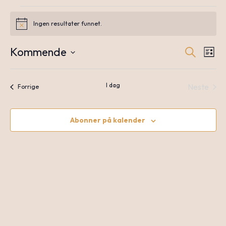
Arrangementer
Ingen resultater funnet.
Notice
Kommende
Søk
A
Arr
Liste
Velg
dato.
I dag
Neste
V
Arrangementer
Forrige
Sea
Arrang
N
Abonner på kalender
an
Vie
Nav