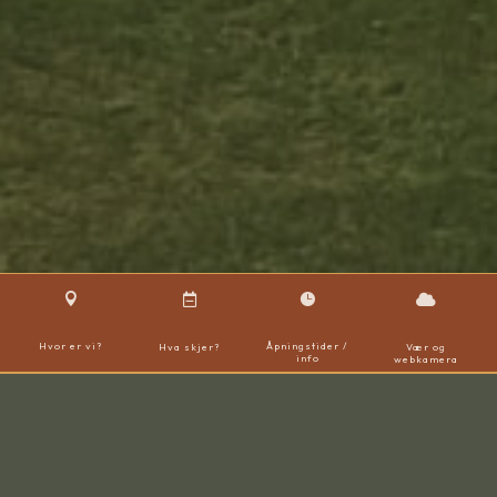




Hvor er vi?
Åpningstider /
Hva skjer?
Vær og
info
webkamera