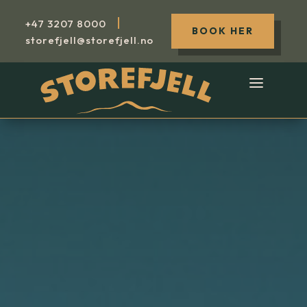
|
+47
3207 8000
BOOK HER
storefjell@storefjell.no