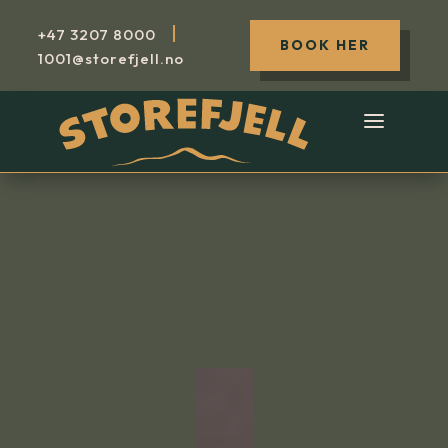
|
+47
3207 8000
BOOK HER
1001@storefjell.no