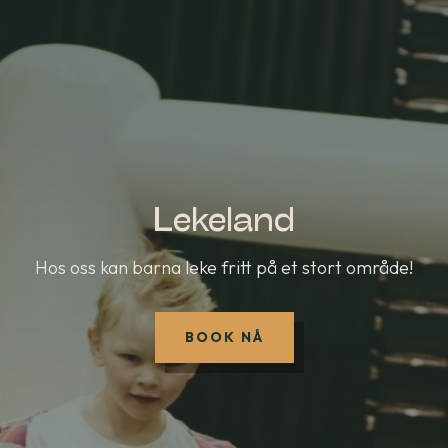
Lekeland
Hos oss kan barna leke fritt på et stort område!
BOOK NÅ