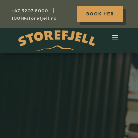
|
+47
3207 8000
BOOK HER
1001@storefjell.no