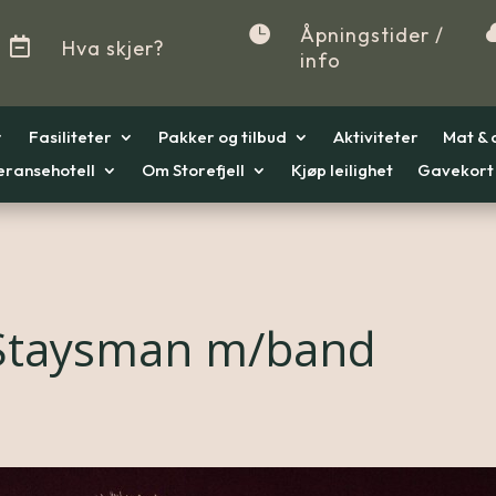

Åpningstider /

Hva skjer?
info
Fasiliteter
Pakker og tilbud
Aktiviteter
Mat & 
eransehotell
Om Storefjell
Kjøp leilighet
Gavekort
Staysman m/band