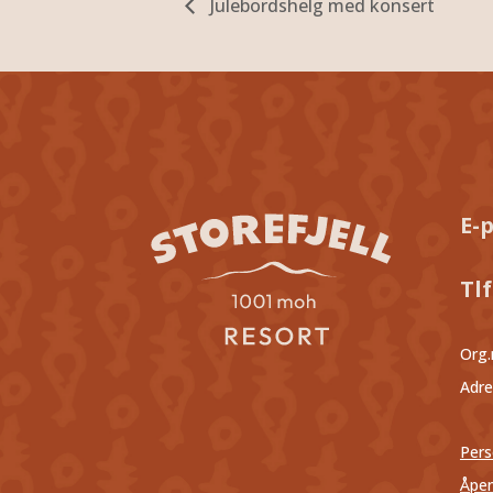
Julebordshelg med konsert
E-
Tlf
Org.
Adre
Pers
Åpen