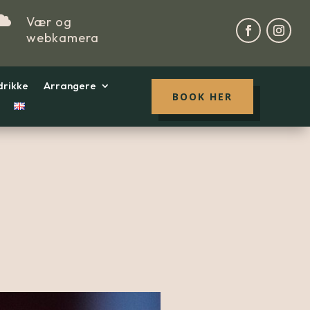

Vær og
webkamera
drikke
Arrangere
BOOK HER