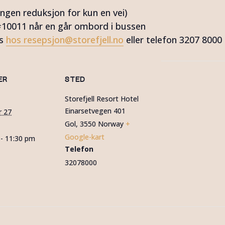
(ingen reduksjon for kun en vei)
 #10011 når en går ombord i bussen
es
hos
resepsjon@storefjell.no
eller telefon 3207 8000
ER
STED
Storefjell Resort Hotel
Einarsetvegen 401
 27
Gol
,
3550
Norway
+
Google-kart
- 11:30 pm
Telefon
32078000