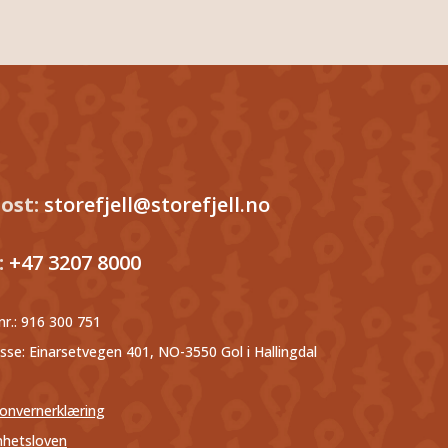
post:
storefjell@storefjell.no
:
+47 3207 8000
nr.:
916 300 751
sse: Einarsetvegen 401, NO-3550 Gol i Hallingdal
onvernerklæring
hetsloven