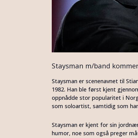
Staysman m/band kommer ti
Staysman er scenenavnet til Stian
1982. Han ble først kjent gjen
oppnådde stor popularitet i Norg
som soloartist, samtidig som han
Staysman er kjent for sin jordnæ
humor, noe som også preger måte