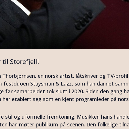
l Storefjell!
 Thorbjørnsen, en norsk artist, låtskriver og TV-profil
nom festduoen Staysman & Lazz, som han dannet sam
e før samarbeidet tok slutt i 2020. Siden den gang h
 har etablert seg som en kjent programleder på nors
re stil og uformelle fremtoning. Musikken hans handl
n han møter publikum på scenen. Den folkelige til