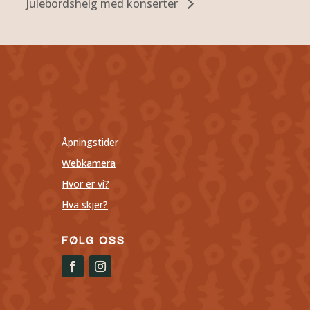
Julebordshelg med konserter
Åpningstider
Webkamera
Hvor er vi?
Hva skjer?
FØLG OSS