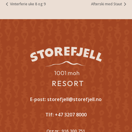
Vinterferie uke 8 og 9
Afterski med Staut
E-post:
storefjell@storefjell.no
Tlf:
+47 3207 8000
Org.nr.:
916 300 751