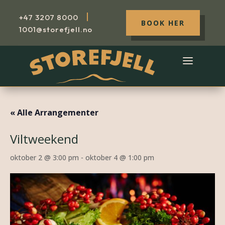
|
+47
3207 8000
BOOK HER
1001@storefjell.no
« Alle Arrangementer
Viltweekend
oktober 2 @ 3:00 pm
-
oktober 4 @ 1:00 pm