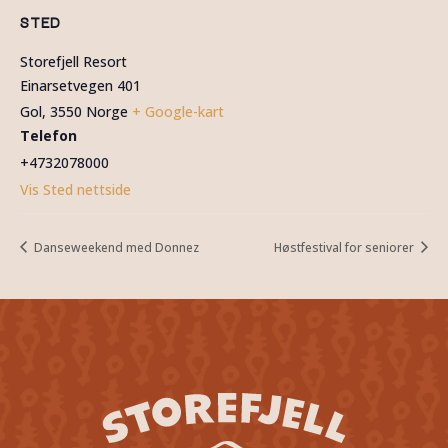
STED
Storefjell Resort
Einarsetvegen 401
Gol
,
3550
Norge
+ Google-kart
Telefon
+4732078000
Vis Sted nettside
Danseweekend med Donnez
Høstfestival for seniorer