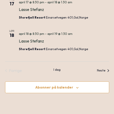
april 17 @ 8:30 pm
-
april 18 @ 1:30 am
17
Lasse Stefanz
Storefjell Resort
Einarsetvegen 401,Gol,Norge
LØR
april 18 @ 8:30 pm
-
april 19 @ 1:30 am
18
Lasse Stefanz
Storefjell Resort
Einarsetvegen 401,Gol,Norge
I dag
Forrige
Arran
Neste
Arrangementer
Abonner på kalender