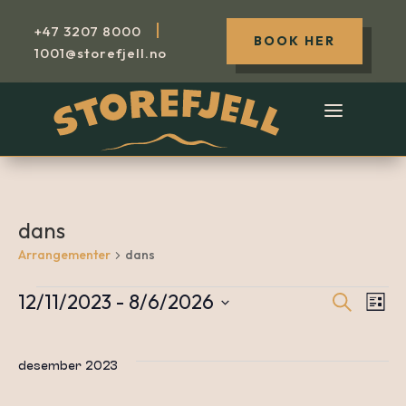
|
+47
3207 8000
BOOK HER
1001@storefjell.no
dans
Arrangementer
dans
12/11/2023
 - 
8/6/2026
Søk
Arrangementer
A
Arr
Liste
Velg
dato.
V
desember 2023
Sea