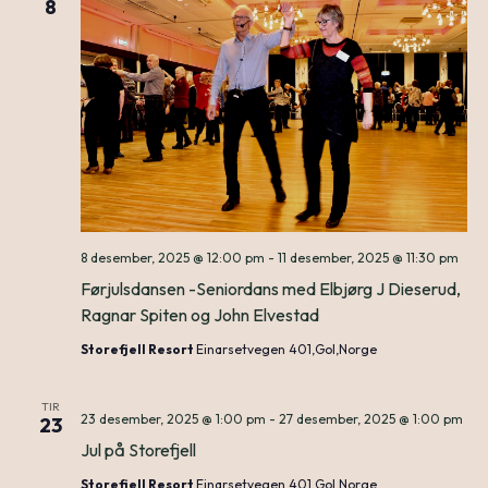
8
8 desember, 2025 @ 12:00 pm
-
11 desember, 2025 @ 11:30 pm
Førjulsdansen -Seniordans med Elbjørg J Dieserud,
Ragnar Spiten og John Elvestad
Storefjell Resort
Einarsetvegen 401,Gol,Norge
TIR
23 desember, 2025 @ 1:00 pm
-
27 desember, 2025 @ 1:00 pm
23
Jul på Storefjell
Storefjell Resort
Einarsetvegen 401,Gol,Norge