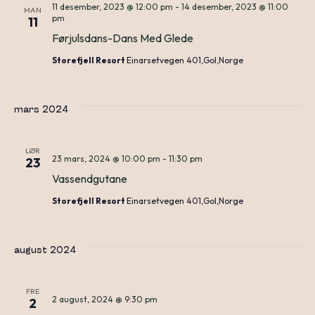
11 desember, 2023 @ 12:00 pm
-
14 desember, 2023 @ 11:00
MAN
N
pm
11
an
Førjulsdans-Dans Med Glede
Storefjell Resort
Einarsetvegen 401,Gol,Norge
Vie
mars 2024
Nav
LØR
23 mars, 2024 @ 10:00 pm
-
11:30 pm
23
Vassendgutane
Storefjell Resort
Einarsetvegen 401,Gol,Norge
august 2024
FRE
2 august, 2024 @ 9:30 pm
2