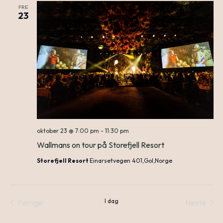
FRE
N
23
an
Vie
Nav
oktober 23 @ 7:00 pm
-
11:30 pm
Wallmans on tour på Storefjell Resort
Storefjell Resort
Einarsetvegen 401,Gol,Norge
I dag
Forrige
Neste
Arrangementer
Arrang