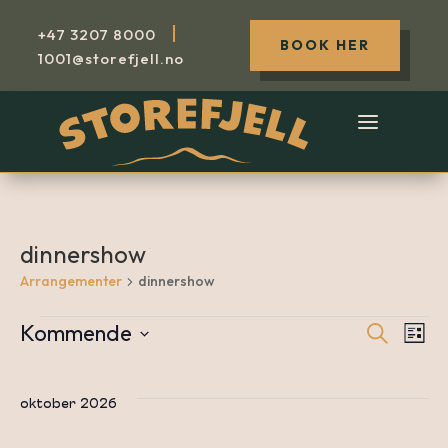
|
+47
3207 8000
BOOK HER
1001@storefjell.no
dinnershow
Arrangementer
dinnershow
Kommende
Søk
Arrangementer
A
Arr
Liste
Velg
dato.
V
oktober 2026
Sea