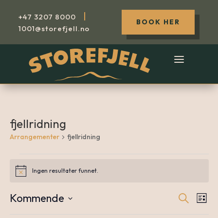
|
+47
3207 8000
BOOK HER
1001@storefjell.no
fjellridning
Arrangementer
fjellridning
Arrangementer
Ingen resultater funnet.
Notice
Kommende
Søk
A
Arr
Liste
Velg