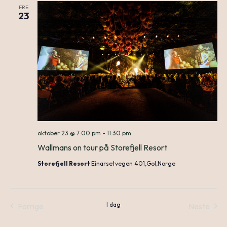
FRE
N
23
an
Vie
Nav
oktober 23 @ 7:00 pm
-
11:30 pm
Wallmans on tour på Storefjell Resort
Storefjell Resort
Einarsetvegen 401,Gol,Norge
I dag
Forrige
Neste
Arrangementer
Arrang