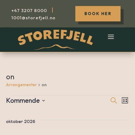
|
+47
3207 8000
BOOK HER
1001@storefjell.no
on
Arrangementer
on
Kommende
Søk
Arrangementer
A
Arr
Liste
Velg
dato.
V
oktober 2026
Sea