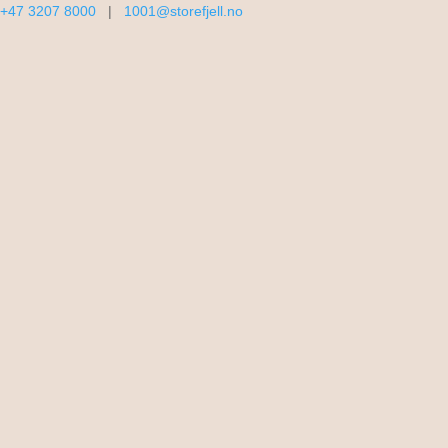
+47
3207 8000
|
1001@storefjell.no
Hvor er vi?
Hva skjer?
Åpningstider / info