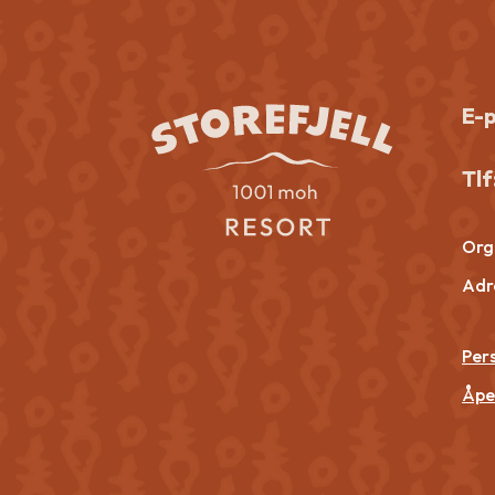
E-
Tlf
Org.
Adr
Per
Åpe