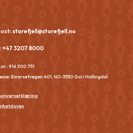
post:
storefjell@storefjell.no
:
+47 3207 8000
nr.:
916 300 751
esse: Einarsetvegen 401, NO-3550 Gol i Hallingdal
sonvernerklæring
nhetsloven