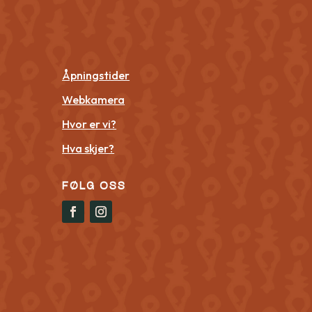
Åpningstider
Webkamera
Hvor er vi?
Hva skjer?
FØLG OSS