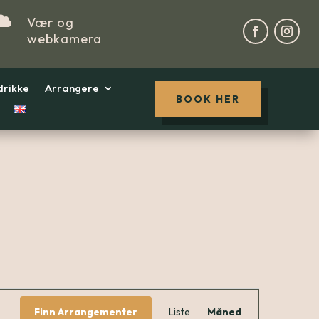

Vær og
webkamera
drikke
Arrangere
BOOK HER
Arrang
Finn Arrangementer
Liste
Måned