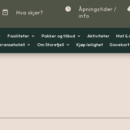

Åpningstider /

Hva skjer?
info
Fasiliteter
Pakker og tilbud
Aktiviteter
Mat & 
eransehotell
Om Storefjell
Kjøp leilighet
Gavekort
r
r