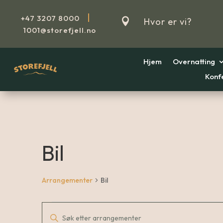
|
+47
3207 8000

Hvor er vi?
1001@storefjell.no
Hjem
Overnatting
Konf
Bil
Arrangementer
Bil
Arrangemente
Arrangemente
Skriv