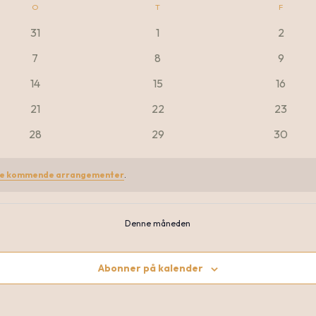
O
ONSDAG
T
TORSDAG
F
FREDAG
0
0
0
31
1
2
arrangementer
arrangementer
arrang
0
0
0
7
8
9
arrangementer
arrangementer
arrang
0
0
0
14
15
16
arrangementer
arrangementer
arrange
0
0
0
21
22
23
arrangementer
arrangementer
arrange
0
0
0
28
29
30
arrangementer
arrangementer
arrange
te kommende arrangementer
.
Denne måneden
Abonner på kalender