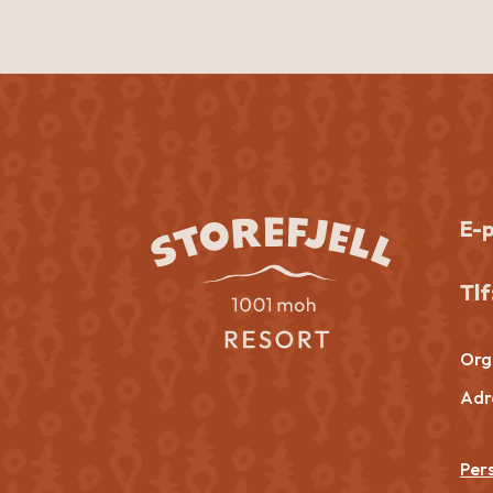
E-
Tlf
Org.
Adr
Per