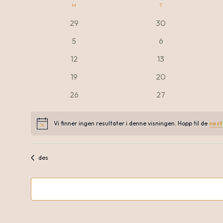
M
MANDAG
T
TIRSDAG
dato.
Kalender
0
0
29
30
arrangementer
arrangementer
0
0
5
6
for
arrangementer
arrangementer
0
0
12
13
arrangementer
arrangementer
0
0
19
20
Arrangementer
arrangementer
arrangementer
0
0
26
27
arrangementer
arrangementer
Vi finner ingen resultater i denne visningen. Hopp til de
nes
Notice
des