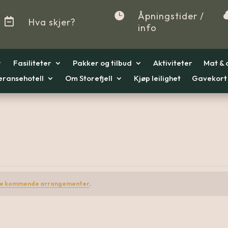

Åpningstider /

Hva skjer?
info
Fasiliteter
Pakker og tilbud
Aktiviteter
Mat & 
eransehotell
Om Storefjell
Kjøp leilighet
Gavekort
te kommende arrangementer
.