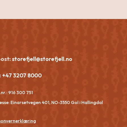
post:
storefjell@storefjell.no
:
+47 3207 8000
nr.:
916 300 751
esse: Einarsetvegen 401, NO-3550 Gol i Hallingdal
sonvernerklæring