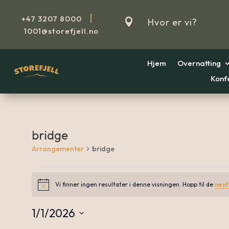
|
+47
3207 8000

Hvor er vi?
1001@storefjell.no
Hjem
Overnatting
Konf
bridge
Arrangementer
bridge
Arrangementer
Vi finner ingen resultater i denne visningen. Hopp til de
nes
Notice
1/1/2026
Velg