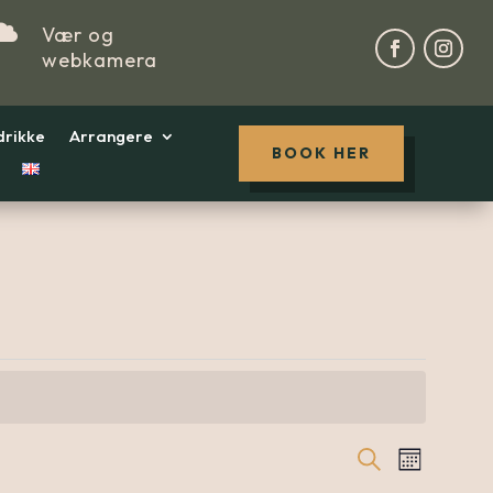

Vær og
webkamera
drikke
Arrangere
BOOK HER
Søk
Arr
Arra
Måned