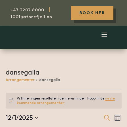
|
+47
3207 8000
BOOK HER
1001@storefjell.no
dansegalla
Arrangementer
dansegalla
Arrangementer
Vi finner ingen resultater i denne visningen. Hopp til de
neste
Notice
kommende arrangementer
.
12/1/2025
Søk
A
Arr
Måne
Velg