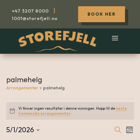
|
+47
3207 8000
BOOK HER
1001@storefjell.no
palmehelg
Arrangementer
palmehelg
Arrangementer
Vi finner ingen resultater i denne visningen. Hopp til de
neste
Notice
kommende arrangementer
.
5/1/2026
Søk
A
Arr
Måne
Velg