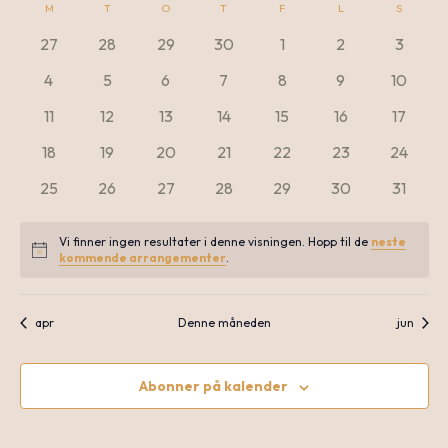
M
MANDAG
T
TIRSDAG
O
ONSDAG
T
TORSDAG
F
FREDAG
L
LØRDAG
S
SØNDA
dato.
Kalender
V
0
0
0
0
0
0
0
27
28
29
30
1
2
3
Sea
arrangementer
arrangementer
arrangementer
arrangementer
arrangementer
arrangementer
arrang
0
0
0
0
0
0
0
4
5
6
7
8
9
10
for
N
arrangementer
arrangementer
arrangementer
arrangementer
arrangementer
arrangementer
arrange
0
0
0
0
0
0
0
11
12
13
14
15
16
17
an
arrangementer
arrangementer
arrangementer
arrangementer
arrangementer
arrangementer
arrang
0
0
0
0
0
0
0
18
19
20
21
22
23
24
Arrangementer
arrangementer
arrangementer
arrangementer
arrangementer
arrangementer
arrangementer
arrange
0
0
0
0
0
0
0
25
26
27
28
29
30
31
Vie
arrangementer
arrangementer
arrangementer
arrangementer
arrangementer
arrangementer
arrang
Vi finner ingen resultater i denne visningen. Hopp til de
neste
Notice
kommende arrangementer
.
Nav
apr
Denne måneden
jun
Abonner på kalender