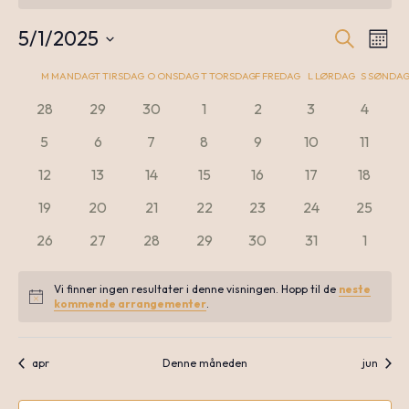
5/1/2025
Søk
A
Arr
Måne
Velg
M
MANDAG
T
TIRSDAG
O
ONSDAG
T
TORSDAG
F
FREDAG
L
LØRDAG
S
SØNDA
dato.
Kalender
V
0
0
0
0
0
0
0
28
29
30
1
2
3
4
Sea
arrangementer
arrangementer
arrangementer
arrangementer
arrangementer
arrangementer
arrang
0
0
0
0
0
0
0
5
6
7
8
9
10
11
for
N
arrangementer
arrangementer
arrangementer
arrangementer
arrangementer
arrangementer
arrang
0
0
0
0
0
0
0
12
13
14
15
16
17
18
an
arrangementer
arrangementer
arrangementer
arrangementer
arrangementer
arrangementer
arrang
0
0
0
0
0
0
0
19
20
21
22
23
24
25
Arrangementer
arrangementer
arrangementer
arrangementer
arrangementer
arrangementer
arrangementer
arrange
0
0
0
0
0
0
0
26
27
28
29
30
31
1
Vie
arrangementer
arrangementer
arrangementer
arrangementer
arrangementer
arrangementer
arrang
Vi finner ingen resultater i denne visningen. Hopp til de
neste
Notice
kommende arrangementer
.
Nav
apr
Denne måneden
jun