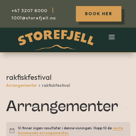
|
+47
3207 8000
BOOK HER
1001@storefjell.no
rakfiskfestival
Arrangementer
rakfiskfestival
Arrangementer
Vi finner ingen resultater i denne visningen. Hopp til de
neste
Notice
kommende arrangementer
.