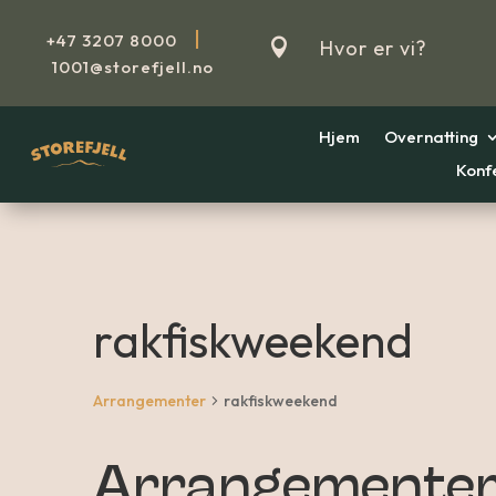
|
+47
3207 8000

Hvor er vi?
1001@storefjell.no
Hjem
Overnatting
Konf
rakfiskweekend
Arrangementer
rakfiskweekend
Arrangemente