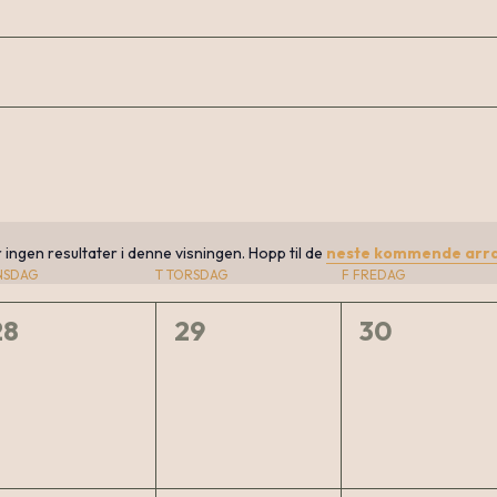
r
r ingen resultater i denne visningen. Hopp til de
neste kommende arr
Notice
NSDAG
T
TORSDAG
F
FREDAG
0
0
0
28
29
30
arrangementer,
arrangementer,
arrangeme
r