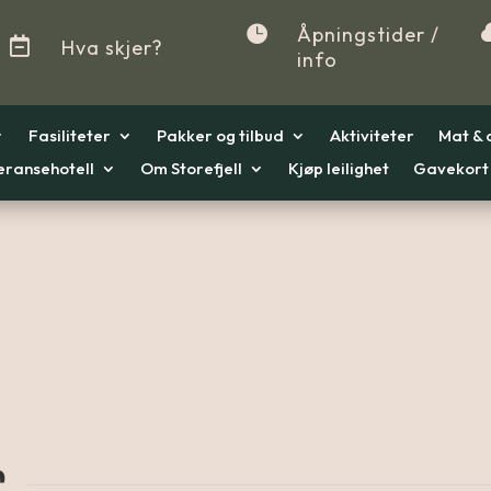

Åpningstider /

Hva skjer?
info
Fasiliteter
Pakker og tilbud
Aktiviteter
Mat & 
eransehotell
Om Storefjell
Kjøp leilighet
Gavekort
r