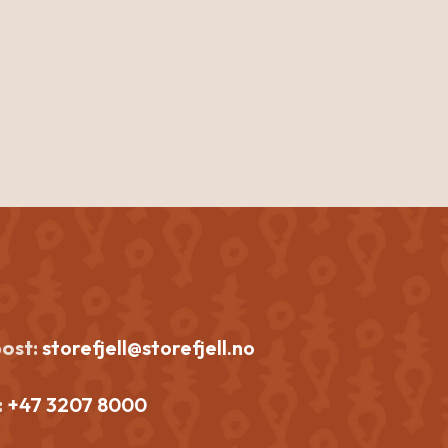
post:
storefjell@storefjell.no
:
+47 3207 8000