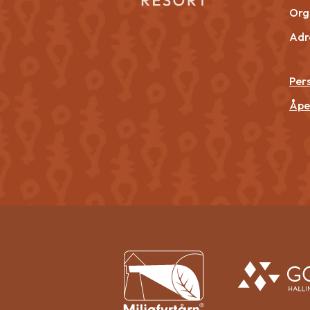
Org.
Adr
Per
Åpe