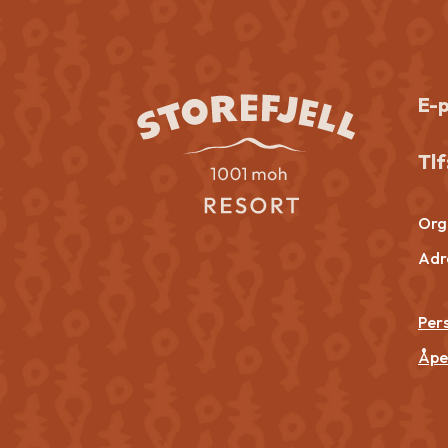
E-
Tlf
Org.
Adr
Per
Åpe