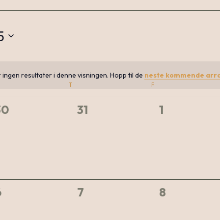
5
r ingen resultater i denne visningen. Hopp til de
neste kommende arr
Notice
SDAG
T
TORSDAG
F
FREDAG
0
0
0
30
31
1
arrangementer,
arrangementer,
arrangeme
r
0
0
0
6
7
8
arrangementer,
arrangementer,
arrangeme