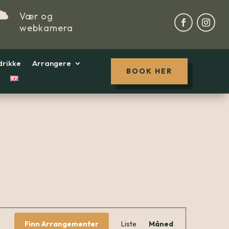

Vær og
webkamera
drikke
Arrangere
BOOK HER
Arrang
Finn Arrangementer
Liste
Måned