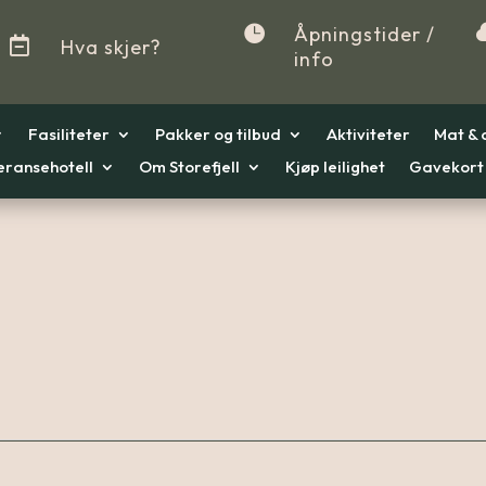

Åpningstider /

Hva skjer?
info
Fasiliteter
Pakker og tilbud
Aktiviteter
Mat & 
eransehotell
Om Storefjell
Kjøp leilighet
Gavekort
r
r