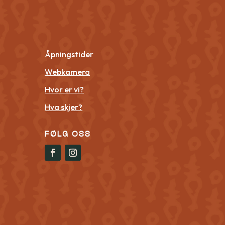
Åpningstider
Webkamera
Hvor er vi?
Hva skjer?
FØLG OSS