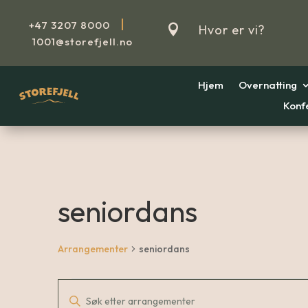
|
+47
3207 8000

Hvor er vi?
1001@storefjell.no
Hjem
Overnatting
Konf
seniordans
Arrangementer
seniordans
Arrangemente
Arrangemente
Skriv