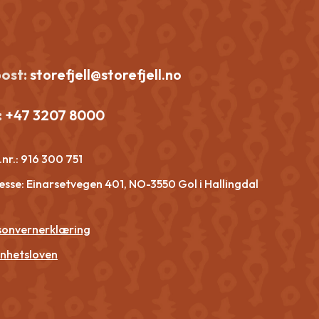
post:
storefjell@storefjell.no
:
+47 3207 8000
nr.:
916 300 751
esse: Einarsetvegen 401, NO-3550 Gol i Hallingdal
sonvernerklæring
nhetsloven