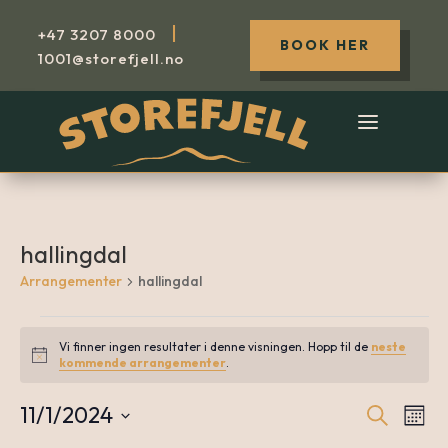
|
+47
3207 8000
BOOK HER
1001@storefjell.no
hallingdal
Arrangementer
hallingdal
Arrangementer
Vi finner ingen resultater i denne visningen. Hopp til de
neste
Notice
kommende arrangementer
.
11/1/2024
Søk
A
Arr
Måne
Velg