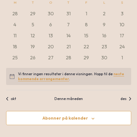
M
MANDAG
T
TIRSDAG
O
ONSDAG
T
TORSDAG
F
FREDAG
L
LØRDAG
S
SØNDA
dato.
Kalender
V
0
0
0
0
0
0
0
28
29
30
31
1
2
3
Sea
arrangementer
arrangementer
arrangementer
arrangementer
arrangementer
arrangementer
arrang
0
0
0
0
0
0
0
4
5
6
7
8
9
10
for
N
arrangementer
arrangementer
arrangementer
arrangementer
arrangementer
arrangementer
arrange
0
0
0
0
0
0
0
11
12
13
14
15
16
17
an
arrangementer
arrangementer
arrangementer
arrangementer
arrangementer
arrangementer
arrang
0
0
0
0
0
0
0
18
19
20
21
22
23
24
Arrangementer
arrangementer
arrangementer
arrangementer
arrangementer
arrangementer
arrangementer
arrange
0
0
0
0
0
0
0
25
26
27
28
29
30
1
Vie
arrangementer
arrangementer
arrangementer
arrangementer
arrangementer
arrangementer
arrang
Vi finner ingen resultater i denne visningen. Hopp til de
neste
Notice
kommende arrangementer
.
Nav
okt
Denne måneden
des
Abonner på kalender